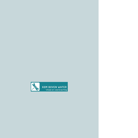
hilde@kombovenwater.be
0474 034941