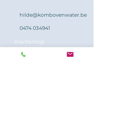
hilde@kombovenwater.be
0474 034941
Klantenlogi
n
Ben je al eerder aangemeld
als gebruiker van ons
platform of kocht je reeds een
programma dan kan je
hieronder opnieuw inloggen
met je zelf aangemaakte
login.
Inloggen